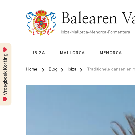
Balearen V
Ibiza-Mallorca-Menorca-Formentera
IBIZA
MALLORCA
MENORCA
Vroegboek Korting
Home
Blog
Ibiza
Traditionele dansen en m