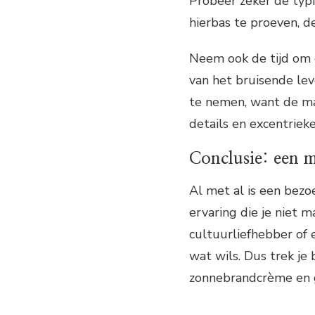
Probeer zeker de typi
hierbas te proeven, de
Neem ook de tijd om e
van het bruisende le
te nemen, want de mar
details en excentriek
Conclusie: een m
Al met al is een bezo
ervaring die je niet 
cultuurliefhebber of 
wat wils. Dus trek je
zonnebrandcrème en g