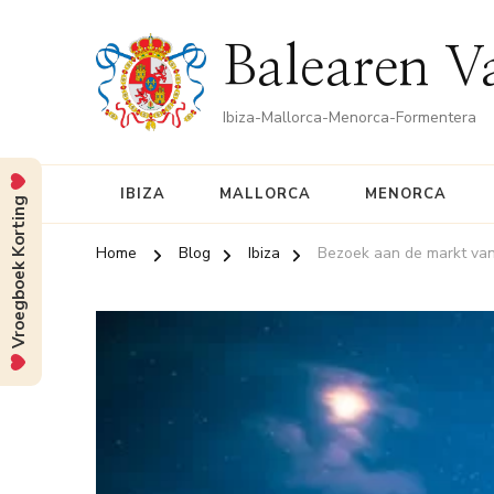
Balearen V
Ibiza-Mallorca-Menorca-Formentera
IBIZA
MALLORCA
MENORCA
Vroegboek Korting
Home
Blog
Ibiza
Bezoek aan de markt van 