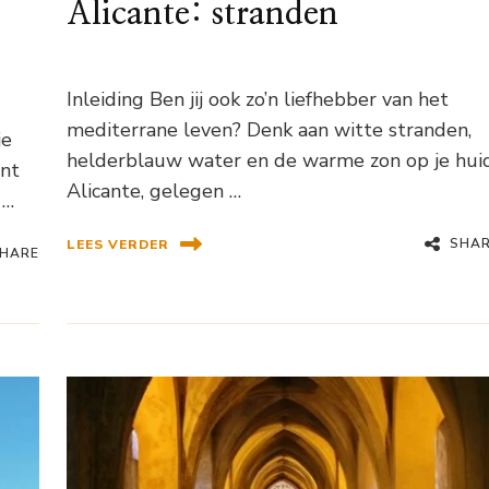
Alicante: stranden
Inleiding Ben jij ook zo’n liefhebber van het
mediterrane leven? Denk aan witte stranden,
je
helderblauw water en de warme zon op je huid
ent
Alicante, gelegen …
 …
SHA
LEES VERDER
HARE