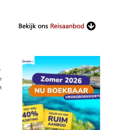
p
e
t