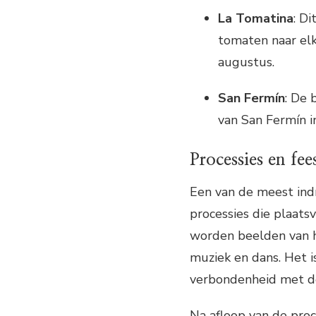
La Tomatina
: Di
tomaten naar elk
augustus.
San Fermín
: De 
van San Fermín in
Processies en fee
Een van de meest ind
processies die plaatsv
worden beelden van h
muziek en dans. Het i
verbondenheid met d
Na afloop van de proc