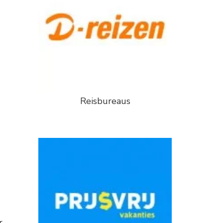
Reisbureaus
r