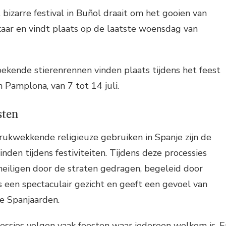
t bizarre festival in Buñol draait om het gooien van
aar en vindt plaats op de laatste woensdag van
bekende stierenrennen vinden plaats tijdens het feest
 Pamplona, van 7 tot 14 juli.
sten
rukwekkende religieuze gebruiken in Spanje zijn de
inden tijdens festiviteiten. Tijdens deze processies
eiligen door de straten gedragen, begeleid door
s een spectaculair gezicht en geeft een gevoel van
e Spanjaarden.
essies volgen vaak feesten waar iedereen welkom is. E