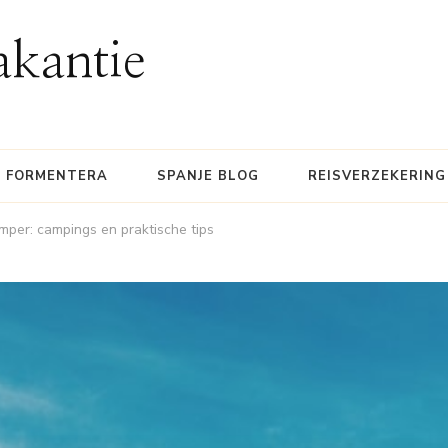
akantie
FORMENTERA
SPANJE BLOG
REISVERZEKERING
mper: campings en praktische tips