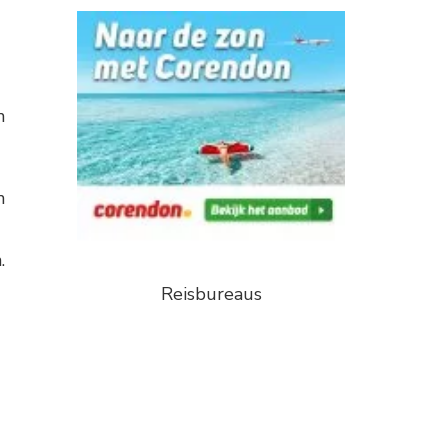
n
n
.
Reisbureaus