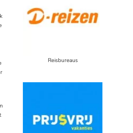
k
e
Reisbureaus
e
r
en
t