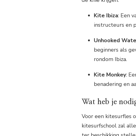
de knie krijgen.
Kite Ibiza
: Een v
instructeurs en p
Unhooked Wate
beginners als ge
rondom Ibiza.
Kite Monkey
: Ee
benadering en aa
Wat heb je nodi
Voor een kitesurfles o
kitesurfschool zal all
ter beschikking stell