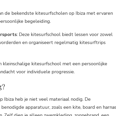
an de bekendste kitesurfscholen op Ibiza met ervaren
ersoonlijke begeleiding.
rsports
: Deze kitesurfschool biedt lessen voor zowel
vorderden en organiseert regelmatig kitesurftrips
n kleinschalige kitesurfschool met een persoonlijke
ndacht voor individuele progressie.
g?
p Ibiza heb je niet veel materiaal nodig. De
e benodigde apparatuur, zoals een kite, board en harnas
en. Zelf dien je alleen zwemkleding, zonnebrand, een