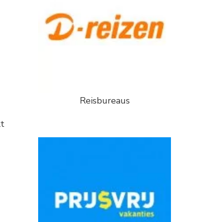
Reisbureaus
kt