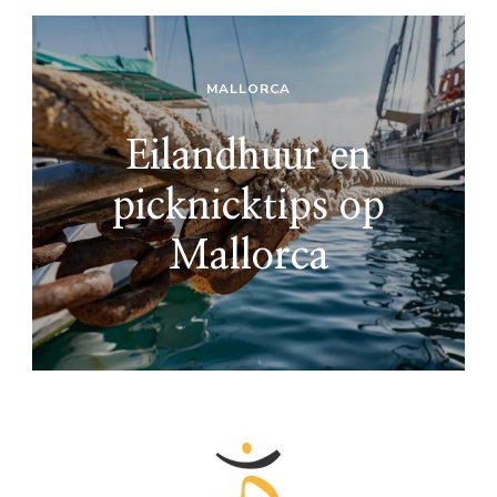
MALLORCA
Eilandhuur en
picknicktips op
Mallorca