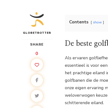
Contents
show
GLOBETROTTER
De beste gol
SHARE
0
Als ervaren golfliefh
essentieel is voor ee
het prachtige eiland 
golfbanen die de moei
onze eigen ervaring m
weloverwogen keuze 
schitterende eiland.