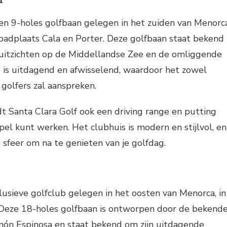
en 9-holes golfbaan gelegen in het zuiden van Menorca
 badplaats Cala en Porter. Deze golfbaan staat bekend
e uitzichten op de Middellandse Zee en de omliggende
 is uitdagend en afwisselend, waardoor het zowel
 golfers zal aanspreken.
dt Santa Clara Golf ook een driving range en putting
pel kunt werken. Het clubhuis is modern en stijlvol, en
sfeer om na te genieten van je golfdag.
lusieve golfclub gelegen in het oosten van Menorca, in
Deze 18-holes golfbaan is ontworpen door de bekend
món Espinosa en staat bekend om zijn uitdagende