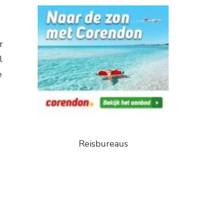
r
l
e
Reisbureaus