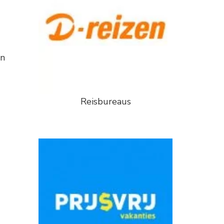
en
Reisbureaus