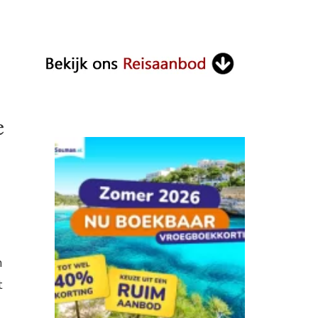
e
n
t