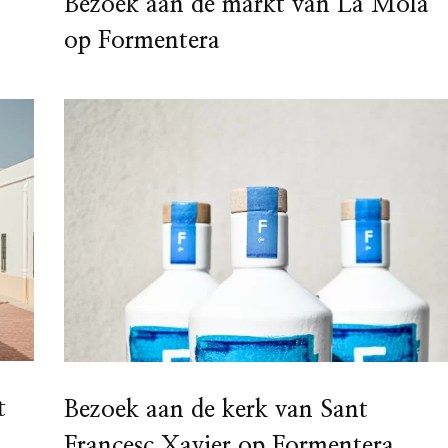
Bezoek aan de markt van La Mola
op Formentera
t
Bezoek aan de kerk van Sant
Francesc Xavier op Formentera