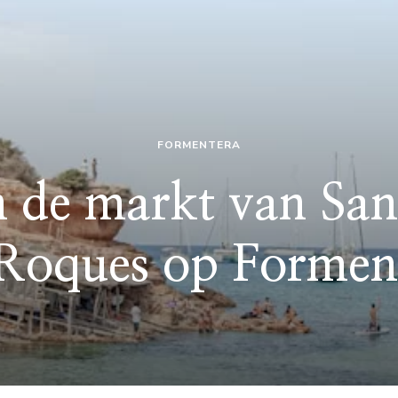
FORMENTERA
 de markt van San
 Roques op Formen