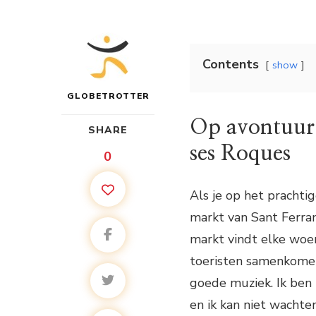
Contents
show
GLOBETROTTER
Op avontuur 
SHARE
ses Roques
0
Als je op het pracht
markt van Sant Ferran
markt vindt elke woen
toeristen samenkomen 
goede muziek. Ik ben
en ik kan niet wachte