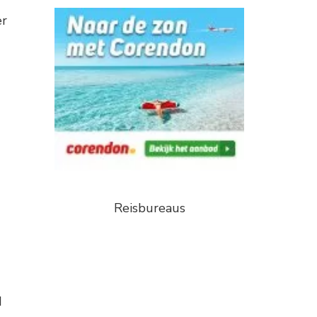
er
Reisbureaus
d