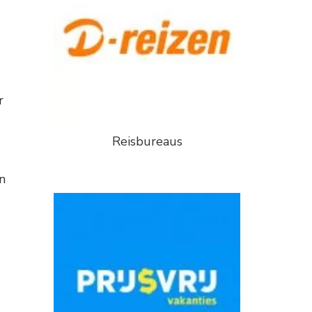
r
Reisbureaus
n