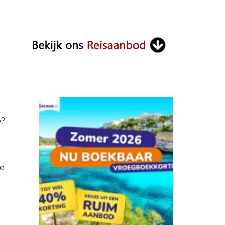
e?
ee