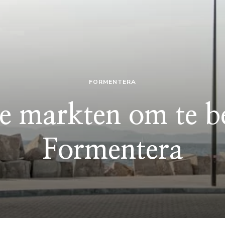
FORMENTERA
le markten om te 
Formentera