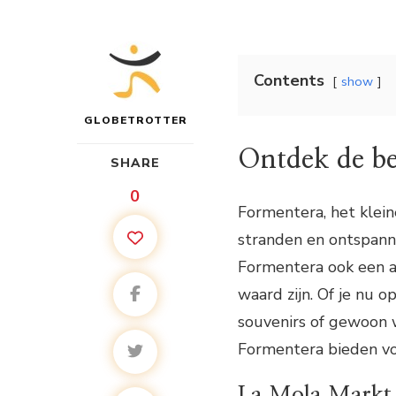
Contents
show
GLOBETROTTER
Ontdek de be
SHARE
0
Formentera, het klein
stranden en ontspanne
Formentera ook een a
waard zijn. Of je nu 
souvenirs of gewoon w
Formentera bieden vo
La Mola Markt