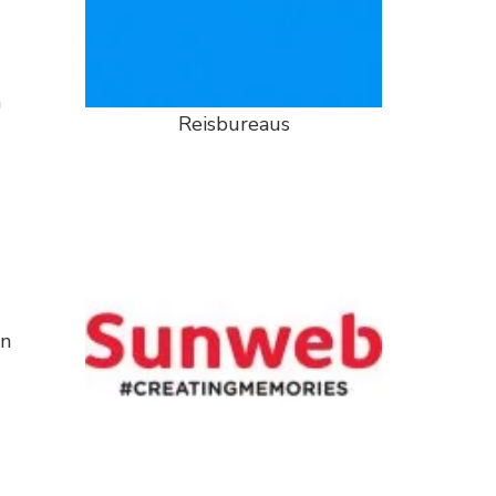
a
Reisbureaus
en