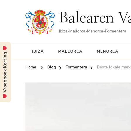
Balearen V
Ibiza-Mallorca-Menorca-Formentera
IBIZA
MALLORCA
MENORCA
Vroegboek Korting
Home
Blog
Formentera
Beste lokale mar