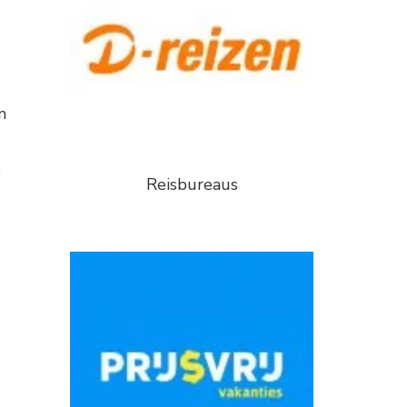
n
e
Reisbureaus