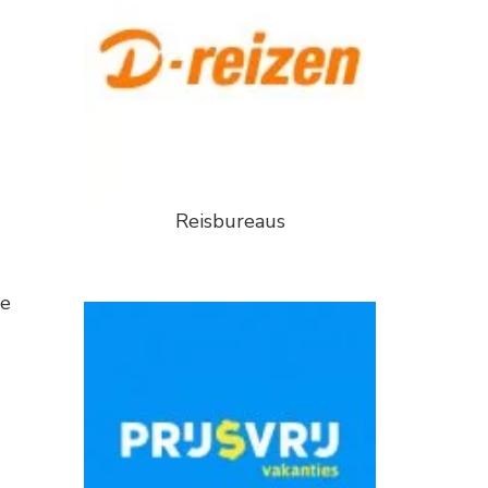
Reisbureaus
ge