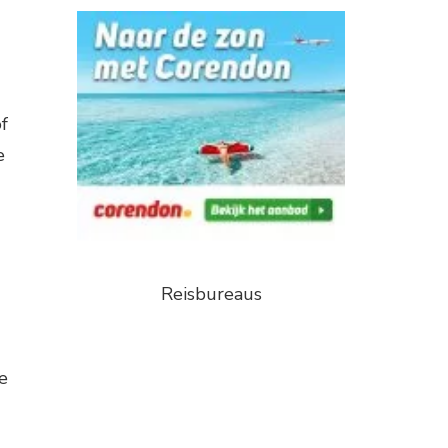
f
e
Reisbureaus
e