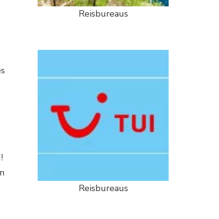
Reisbureaus
es
!
en
Reisbureaus