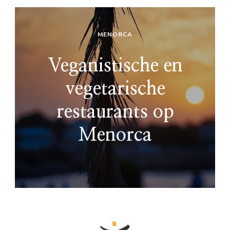
MENORCA
Veganistische en
vegetarische
restaurants op
Menorca