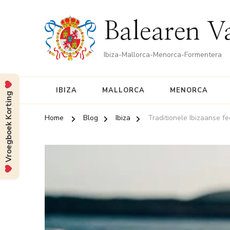
Balearen V
Ibiza-Mallorca-Menorca-Formentera
IBIZA
MALLORCA
MENORCA
Vroegboek Korting
Home
Blog
Ibiza
Traditionele Ibizaanse f