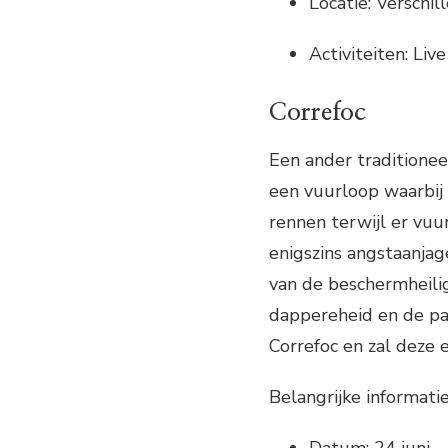
Locatie: Verschil
Activiteiten: Liv
Correfoc
Een ander traditionee
een vuurloop waarbij
rennen terwijl er vuu
enigszins angstaanja
van de beschermheilig
dappereheid en de p
Correfoc en zal deze 
Belangrijke informatie
Datum: 24 juni