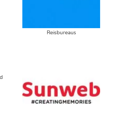
Reisbureaus
jd