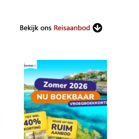
.
n
r