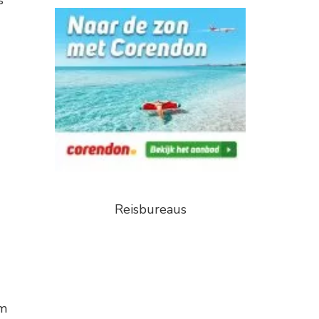
s
Reisbureaus
om