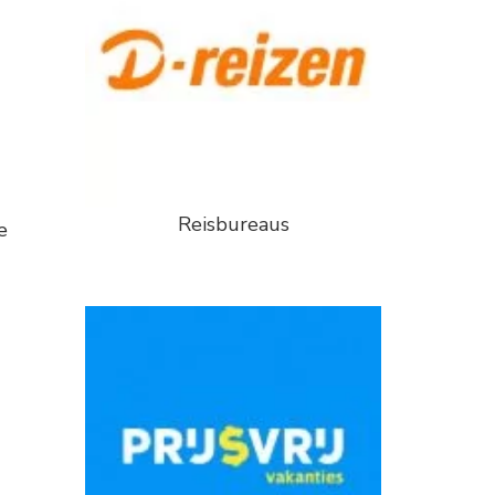
Reisbureaus
e