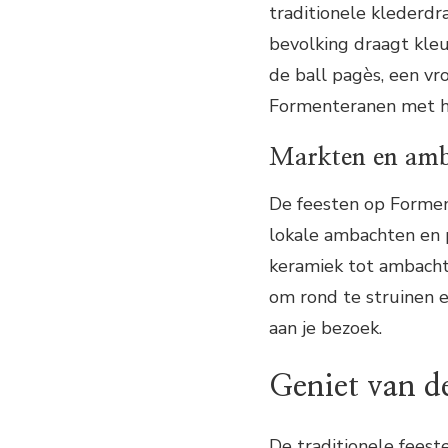
traditionele klederd
bevolking draagt kleu
de ball pagès, een vr
Formenteranen met hu
Markten en am
De feesten op Formen
lokale ambachten en 
keramiek tot ambachte
om rond te struinen 
aan je bezoek.
Geniet van d
De traditionele feest