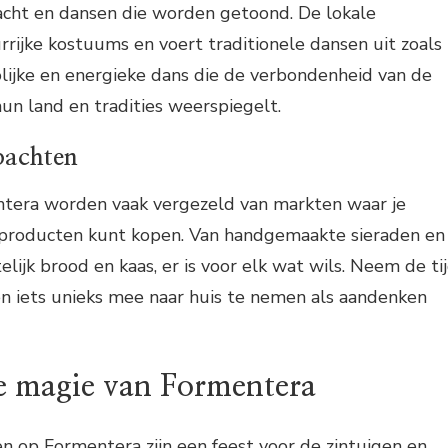
racht en dansen die worden getoond. De lokale
rrijke kostuums en voert traditionele dansen uit zoals
olijke en energieke dans die de verbondenheid van de
n land en tradities weerspiegelt.
bachten
tera worden vaak vergezeld van markten waar je
producten kunt kopen. Van handgemaakte sieraden en
lijk brood en kaas, er is voor elk wat wils. Neem de ti
en iets unieks mee naar huis te nemen als aandenken
e magie van Formentera
en op Formentera zijn een feest voor de zintuigen en