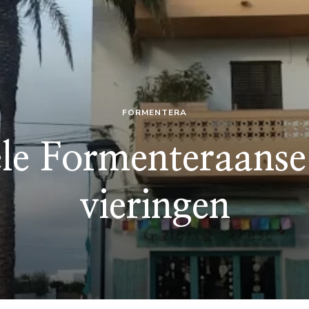
FORMENTERA
ele Formenteraanse 
vieringen