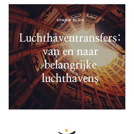
SPANJE BLOG
Luchthaventransfers:
van en naar
belangrijke
luchthavens