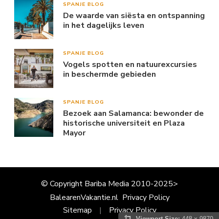
SPANJE BLOG
De waarde van siësta en ontspanning
in het dagelijks leven
SPANJE BLOG
Vogels spotten en natuurexcursies
in beschermde gebieden
SPANJE BLOG
Bezoek aan Salamanca: bewonder de
historische universiteit en Plaza
Mayor
© Copyright Bariba Media 2010-2025>
BalearenVakantie.nl
Privacy Policy
Sitemap
Privacy Policy
Viewport Size:
448 x 9870