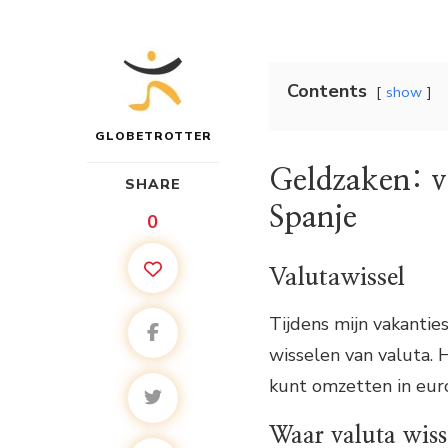
Contents
show
GLOBETROTTER
Geldzaken: va
SHARE
Spanje
0
Valutawissel
Tijdens mijn vakantie
wisselen van valuta. 
kunt omzetten in euro
Waar valuta wiss