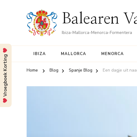
Balearen V
Ibiza-Mallorca-Menorca-Formentera
IBIZA
MALLORCA
MENORCA
Vroegboek Korting
Home
Blog
Spanje Blog
Een dagje uit na