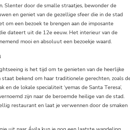
n. Slenter door de smalle straatjes, bewonder de
en en geniet van de gezellige sfeer die in de stad
iet om een bezoek te brengen aan de imposante
 die dateert uit de 12e eeuw. Het interieur van de
enemend mooi en absoluut een bezoekje waard.
n
ghtseeing is het tijd om te genieten van de heerlijke
 staat bekend om haar traditionele gerechten, zoals d
en de lokale specialiteit ‘yemas de Santa Teresa’,
 vernoemd zijn naar de beroemde heilige van de stad.
zellig restaurant en laat je verwennen door de smaken
agje uit naar Ávila kun je nog een laatste wandeling