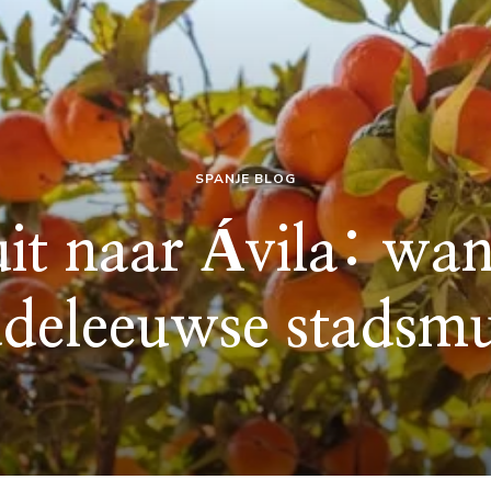
SPANJE BLOG
uit naar Ávila: wan
deleeuwse stadsm