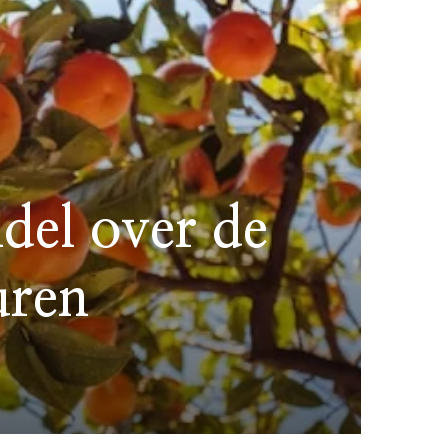
del over de
uren