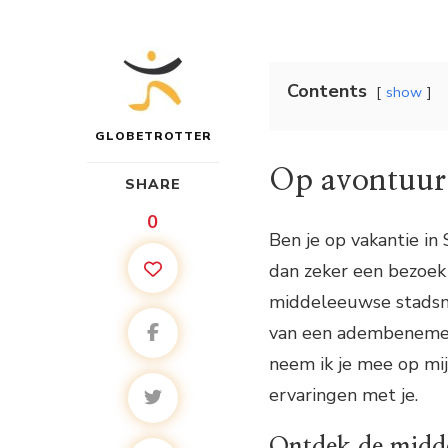
Contents
show
GLOBETROTTER
Op avontuur 
SHARE
0
Ben je op vakantie i
dan zeker een bezoek 
middeleeuwse stadsm
van een adembenemend 
neem ik je mee op mijn
ervaringen met je.
Ontdek de midd