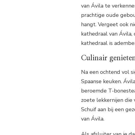
van Ávila te verkenne
prachtige oude gebouw
hangt. Vergeet ook n
kathedraal van Ávila,
kathedraal is ademb
Culinair geniete
Na een ochtend vol si
Spaanse keuken. Ávila
beroemde T-bonesteak 
zoete lekkernijen die
Schuif aan bij een ge
van Ávila.
Als afsluiter van je d