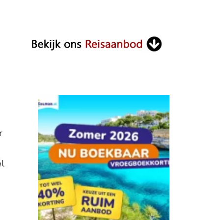
g
r
el