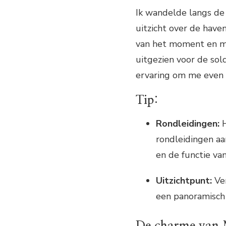
Ik wandelde langs d
uitzicht over de have
van het moment en m
uitgezien voor de sol
ervaring om me even t
Tip:
Rondleidingen:
H
rondleidingen aa
en de functie van
Uitzichtpunt:
Ver
een panoramisch 
De charme van