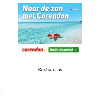
e
g
Reisbureaus
et