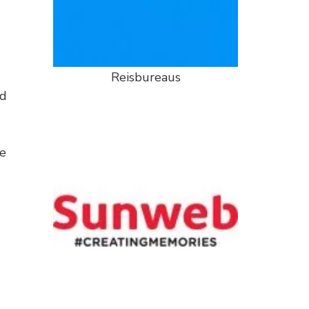
Reisbureaus
jd
le