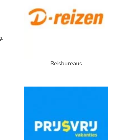
g.
Reisbureaus