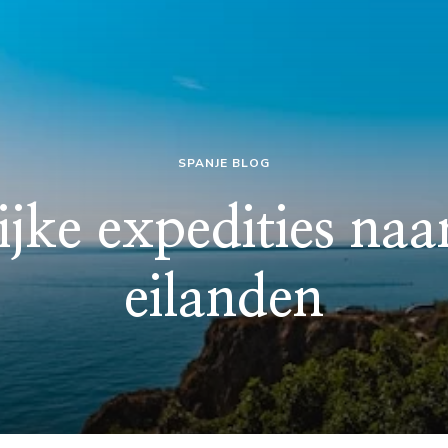
SPANJE BLOG
jke expedities naa
eilanden