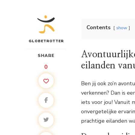
Contents
show
GLOBETROTTER
Avontuurlijke
SHARE
eilanden vanu
0
Ben jij ook zo’n avo
verkennen? Dan is een
iets voor jou! Vanuit 
onvergetelijke ervarin
prachtige eilanden waa