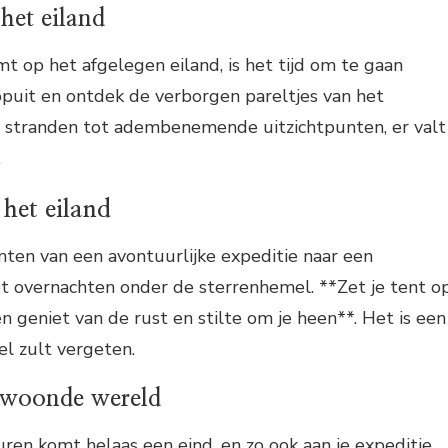
het eiland
t op het afgelegen eiland, is het tijd om te gaan
opuit en ontdek de verborgen pareltjes van het
en stranden tot adembenemende uitzichtpunten, er valt
.
het eiland
ten van een avontuurlijke expeditie naar een
et overnachten onder de sterrenhemel. **Zet je tent op
geniet van de rust en stilte om je heen**. Het is een
nel zult vergeten.
ewoonde wereld
ren komt helaas een eind, en zo ook aan je expeditie